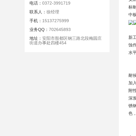
电话：
0372-3991719
标
联系人：
徐经理
中
手机：
15137275999
业务QQ：
702645893
耐
新
地址：
安阳市殷都区钢三路北段梅园庄
街道办事处四楼454
蚀
水
耐
加
附
深
锈
色