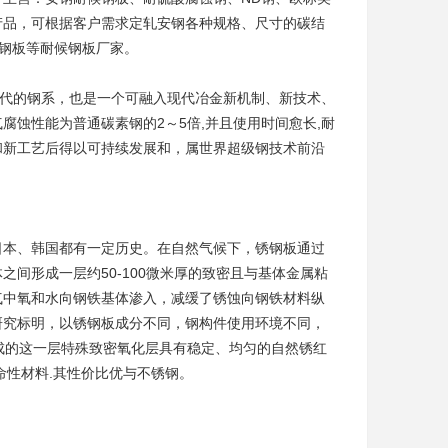
产品，可根据客户需求定轧安钢各种规格、尺寸的碳结
钢板等
耐候钢板厂家
。
代的钢系，也是一个可融入现代冶金新机制、新技术、
蚀性能为普通碳素钢的2～5倍,并且使用时间愈长,耐
和新工艺后得以可持续发展和，属世界超级钢技术前沿
日本、韩国都有一定历史。在自然气候下，锈钢板通过
间形成一层约50-100微米厚的致密且与基体金属粘
气中氧和水向钢铁基体渗入，减缓了锈蚀向钢铁材料纵
研究标明，以锈钢板成分不同，钢构件使用环境不同，
成的这一层特殊致密氧化层具有稳定、均匀的自然锈红
命性材料.其性价比优与不锈钢。