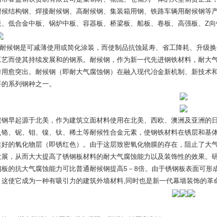
耐候结构钢、焊接耐候钢、高耐候钢、集装箱用钢、铁路车辆用耐候钢等
板、低合金中板、锅炉中板、容器板、桥梁板、船板、卷板、高强板、Z向
候钢是可减薄使用或简化涂装，而使制品抗蚀延寿、省工降耗、升级换
工艺而使其持续发展和的钢系。耐候钢，作为新一代先进钢铁材料，耐大气腐
作用愈突出。耐候钢（即耐大气腐蚀钢）在融入现代冶金新机制、新技术
平的系列钢种之一。
候钢早起源于北美，作为建筑立面材料使用在北美、西欧、澳洲及亚洲的
入铬、铌、钼、镍、钛、稀土等耐候性合金元素，使钢铁材料在锈层和基体之
性好的氧化物层（即锈红色）。由于这层致密氧化物膜的存在，阻止了大
发展，从而大大提高了锈钢板材料的耐大气腐蚀能力以及装饰性的效果。
钢板的抗大气腐蚀能力可比普通耐候钢提高5－8倍。由于锈钢板表面可形
，这使它成为一种有吸引力的建筑外墙材料,同时也是新一代幕墙装饰的革