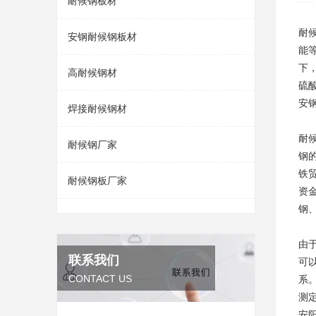
耐候钢板材
耐
安钢耐候钢板材
能等
下
高耐候钢材
硫
安
焊接耐候钢材
耐
耐候钢厂家
钢
铁
耐候钢板厂家
资
钢
由
联系我们
可
CONTACT US
系
测
安