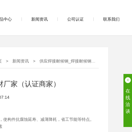
品中心
新闻资讯
公司认证
联系我们
页
>
新闻资讯
>
供应焊接耐候钢_焊接耐候钢材厂家（认证商家）
<
材厂家（认证商家）
在
07:14
线
洽
谈
耐锈，使构件抗腐蚀延寿、减薄降耗，省工节能等特点。
素