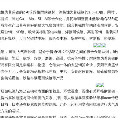
候性为普碳钢的2~8倍
焊接耐候钢材
，涂装性为普碳钢的1.5~10倍。同
特点。通过Cu、 Mn、Si、Al等合金化，并简单调整普通低碳钢(Q23
，就能生产出具有良好的耐大气腐蚀性能、综合机械性能的经济耐候钢。
酸腐蚀钢、ND钢、欧标美标耐候结构钢、焊接耐候钢、高耐候钢、集装箱
钢各种规格、尺寸的碳结中板、低合金中板、锅炉中板、容器板、桥梁板、
候钢， 即耐大气腐蚀钢，是介于普通钢和不锈钢之间的低合金钢系列，耐
的强韧、塑延、成型、焊割、磨蚀、高温、抗劳等特性；耐候性为普碳钢的2~
贸易有限公司是集钢材、物流、仓储为一体的大型钢贸企业，安阳市睿盛钢
金壹仟万元，是安钢精品板材代理商，主营：安钢耐候钢板、耐硫酸腐蚀钢
、集装箱用钢、铁路车辆用耐候钢等产品
于腐蚀电流与海盐在钢材表面的附着量、环境温度、湿度有关
焊接耐候钢
以得出腐蚀电流与腐蚀速度的关系。押川等人根据暴露实验结果和acm传
。目前，日本还在积累腐蚀监控结果。此外，还利用交流阻抗法进行大气
定方法的尝试。
阳市睿盛钢铁贸易有限公司是集钢材、物流、仓储为一体的大型钢贸企业，