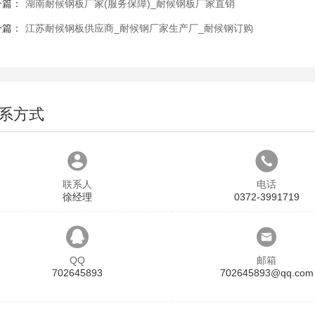
一篇：
湖南耐候钢板厂家(服务保障)_耐候钢板厂家直销
一篇：
江苏耐候钢板供应商_耐候钢厂家生产厂_耐候钢订购
系方式
联系人
电话
徐经理
0372-3991719
QQ
邮箱
702645893
702645893@qq.com