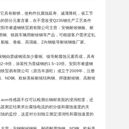
时，它具有耐锈，使构件抗腐蚀延寿、减薄降耗，省工节
5钢)的部分元素含量，在不需改变Q235钢生产工艺条件
安阳市睿盛钢铁贸易有限公司主营：安钢
耐候钢板
、耐
用钢、铁路车辆用耐候钢等产品，可根据客户需求定轧
船板、卷板、高强板、Z向钢板等
耐候钢板厂家
。
候钢由普碳钢添加少量铜、镍等耐腐蚀元素而成，具有
8倍，涂装性为普碳钢的1.5~10倍。安阳市睿盛钢
铁贸易有限公司（原浩丰源旺）成立于2009年，注册
、ND钢、欧标美标耐候结构钢、焊接耐候钢、高耐候
，acm传感器不仅可以检测出钢材表面的浸润程度，还
感器测定结果求出腐蚀电流的积分值和腐蚀速度的关
腐蚀的监控，这是对分别独立测定浸润性和腐蚀速度的
主营：安钢耐候钢板、耐硫酸腐蚀钢、ND钢、欧标美