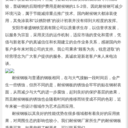
较，普碳钢的后期维护费用是耐候钢的1.5-2倍。因此耐候钢可减少
环境污染，属于节能减排重点推广技术。国内耐候钢大都涂装使
用，其免涂装和“以锈防锈”的设计初衷并没有得到大程度的发挥。
安阳市睿盛钢铁贸易有限公司以质量求生存，以信誉求发展，
以服务为宗旨，采用灵活的运作机制，适应市场的变化和需求，凭
借与新老客户的真诚信任和长期建立的合作业务关系，感谢国内外
客户多年来对我公司的支持。我公司秉承“顾客为先，锐意进取”的
经营理念为广大客户提供的服务。真诚欢迎新老客户来人来电洽
谈。
耐候钢板与普通的钢板相同，在与大气接触一段时间后，会产
生一些锈蚀，但所不同的是，耐候钢板的锈蚀会牢牢的贴在钢材表
面，从而减少与大气的进一步腐蚀，起到良好的保护基层的效果，
而且耐候钢板的锈蚀也会随着时间的推移而转变成不同的色彩，近
年来被一些设计领域作为艺术品而应用。
耐候钢板以其良好的性能优势在很多领域都有着良好的应用效
果，对周围生态的影响也较小。我们耐候钢厂家所生产的耐候钢板
质量可靠，如果您想了解更多，可以联系我们。