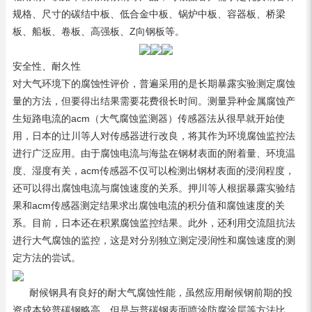
规格、尺寸的碳结中板、低合金中板、锅炉中板、容器板、桥梁
板、船板、卷板、高强板、Z向钢板等。
安全性、耐久性
对大气环境下的腐蚀性评价，普遍采用的是长期暴露实验测定腐蚀
量的方法，但要得出结果需要花费很长时间。测量异种金属腐蚀产
生短路电流的acm（大气腐蚀监测器）传感器法从很早就开始使
用，日本的辻川等人对传感器进行改良，将其作为环境腐蚀监控法
进行广泛应用。由于腐蚀电流与海盐在钢材表面的附着量、环境温
度、湿度有关，acm传感器不仅可以检测出钢材表面的浸润程度，
还可以得出腐蚀电流与腐蚀速度的关系。押川等人根据暴露实验结
果和acm传感器测定结果求出腐蚀电流的积分值和腐蚀速度的关
系。目前，日本还在积累腐蚀监控结果。此外，还利用交流阻抗法
进行大气腐蚀的监控，这是对分别独立测定浸润性和腐蚀速度的测
定方法的尝试。
耐候钢具有良好的耐大气腐蚀性能，虽然应用耐候钢前期的投
资成本较普碳钢略高，但是与普碳钢表面喷涂防腐涂层等方法比