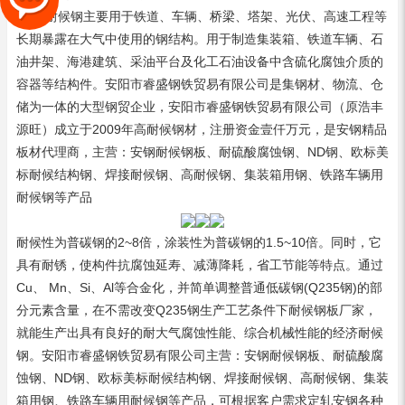
点。 耐候钢主要用于铁道、车辆、桥梁、塔架、光伏、高速工程等
长期暴露在大气中使用的钢结构。用于制造集装箱、铁道车辆、石
油井架、海港建筑、采油平台及化工石油设备中含硫化腐蚀介质的
容器等结构件。安阳市睿盛钢铁贸易有限公司是集钢材、物流、仓
储为一体的大型钢贸企业，安阳市睿盛钢铁贸易有限公司（原浩丰
源旺）成立于2009年
高耐候钢材
，注册资金壹仟万元，是安钢精品
板材代理商，主营：安钢
耐候钢板
、耐硫酸腐蚀钢、ND钢、欧标美
标耐候结构钢、
焊接耐候钢
、高耐候钢、集装箱用钢、铁路车辆用
耐候钢等产品
耐候性为普碳钢的2~8倍，涂装性为普碳钢的1.5~10倍。同时，它
具有耐锈，使构件抗腐蚀延寿、减薄降耗，省工节能等特点。通过
Cu、 Mn、Si、Al等合金化，并简单调整普通低碳钢(Q235钢)的部
分元素含量，在不需改变Q235钢生产工艺条件下
耐候钢板厂家
，
就能生产出具有良好的耐大气腐蚀性能、综合机械性能的经济耐候
钢。安阳市睿盛钢铁贸易有限公司主营：安钢耐候钢板、耐硫酸腐
蚀钢、ND钢、欧标美标耐候结构钢、焊接耐候钢、高耐候钢、集装
箱用钢、铁路车辆用耐候钢等产品，可根据客户需求定轧安钢各种