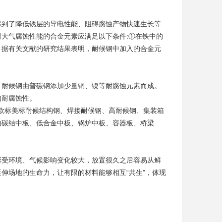
起到了降低锈层的导电性能、阻碍腐蚀产物快速生长等
大气腐蚀性能的合金元素应满足以下条件:①在铁中的
。据有关文献的研究结果表明，耐候钢中加入的合金元
。耐候钢由普碳钢添加少量铜、镍等耐腐蚀元素而成。
的耐腐蚀性。
欧标美标耐候结构钢、焊接耐候钢、高耐候钢、集装箱
的碳结中板、低合金中板、锅炉中板、容器板、桥梁
彩受环境、气候影响变化较大，放置很久之后容易从鲜
伸场地的生命力，让有限的材料能够相互“共生”，体现
。