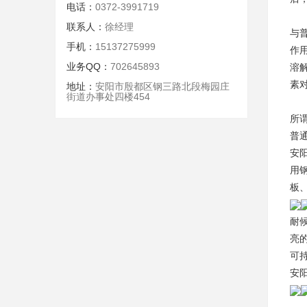
电话：
0372-3991719
联系人：
徐经理
与
手机：
15137275999
作
业务QQ：
702645893
溶
素
地址：
安阳市殷都区钢三路北段梅园庄
街道办事处四楼454
所
普
安
用
板
耐
亮
可
安