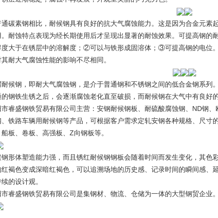
普通碳素钢相比，耐候钢具有良好的抗大气腐蚀能力。这是因为合金元素
用。耐蚀特点表现为经长期使用后才呈现出显著的耐蚀效果。可提高钢的耐
解度大于在锈层中的溶解度；②可以与铁形成固溶体；③可提高钢的电位
对其耐大气腐蚀性能的影响不尽相同。
谓耐候钢，即耐大气腐蚀钢，是介于普通钢和不锈钢之间的低合金钢系列
通的钢铁生锈之后，会逐渐腐蚀老化直至破损，而耐候钢在大气中有良好
阳市睿盛钢铁贸易有限公司主营：安钢耐候钢板、耐硫酸腐蚀钢、ND钢、
钢、铁路车辆用耐候钢等产品，可根据客户需求定轧安钢各种规格、尺寸
、船板、卷板、高强板、Z向钢板等。
候钢形体塑造能力强，而且锈红耐候钢钢板会随着时间而发生变化，其色
的红褐色变成深暗红褐色，可以追溯场地的历史感、记录时间的瞬间感、延
持续的设计观。
阳市睿盛钢铁贸易有限公司是集钢材、物流、仓储为一体的大型钢贸企业