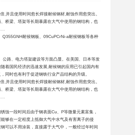
倍,并且使用时间愈长
焊接耐候钢
材,耐蚀作用愈突出。
辆、桥梁、塔架等长期暴露在大气中使用的钢结构，也
……
55GNH耐候钢板、09CuPCrNi-a耐候钢板等各种
、公路、电力塔架建设等方面凸显。在美国、日本等发
随着国民经济的迅速发展,耐候钢的应用已引起国内有
义，同时也有利于促进钢铁行业产品结构的升级。
倍,并且使用时间愈长
焊接耐候钢材
,耐蚀作用愈突出。
辆、桥梁、塔架等长期暴露在大气中使用的钢结构，也
……
锈蚀一段时间后由于钢表面Cu、P等微量元素富集，
层能够在一定程度上抵御大气中水气及有害离子的侵
候钢可以不用涂装，直接露于大气中，一般经过年时间