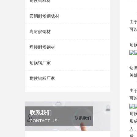
耐候钢板材
安钢耐候钢板材
由
可
高耐候钢材
安阳
耐
焊接耐候钢材
钢
耐候钢厂家
达
关
耐候钢板厂家
耐
由
可
联系我们
耐
CONTACT US
形
入
后