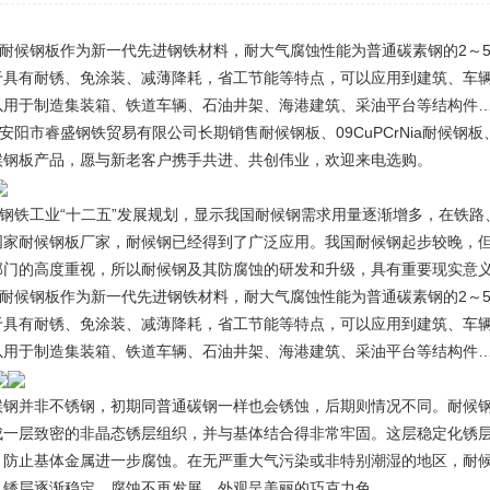
耐候钢板
作为新一代先进钢铁材料，耐大气腐蚀性能为普通碳素钢的2～5
于具有耐锈、免涂装、减薄降耗，省工节能等特点，可以应用到建筑、车
以用于制造集装箱、铁道车辆、石油井架、海港建筑、采油平台等结构件
市睿盛钢铁贸易有限公司长期销售耐候钢板、09CuPCrNia耐候钢板、Q3
候钢板产品，愿与新老客户携手共进、共创伟业，欢迎来电选购。
铁工业“十二五”发展规划，显示我国耐候钢需求用量逐渐增多，在铁路
国家
耐候钢板厂家
，耐候钢已经得到了广泛应用。我国耐候钢起步较晚，但
部门的高度重视，所以耐候钢及其防腐蚀的研发和升级，具有重要现实意
候钢板作为新一代先进钢铁材料，耐大气腐蚀性能为普通碳素钢的2～5
于具有耐锈、免涂装、减薄降耗，省工节能等特点，可以应用到建筑、车
以用于制造集装箱、铁道车辆、石油井架、海港建筑、采油平台等结构件
候钢并非不锈钢，初期同普通碳钢一样也会锈蚀，后期则情况不同。耐候钢
成一层致密的非晶态锈层组织，并与基体结合得非常牢固。这层稳定化锈
，防止基体金属进一步腐蚀。在无严重大气污染或非特别潮湿的地区，耐
，锈层逐渐稳定，腐蚀不再发展，外观呈美丽的巧克力色。