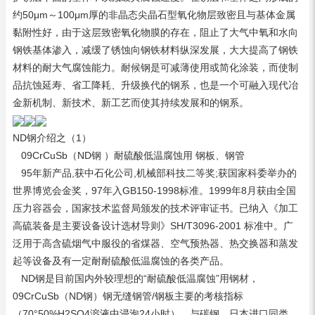
约50μm～100μm厚的非晶态尖晶石型氧化物层致密且与基体金属
黏附性好，由于这层致密氧化物膜的存在，阻止了大气中氧和水向
钢铁基体渗入，减缓了锈蚀向钢铁材料纵深发展，大大提高了钢铁
材料的耐大气腐蚀能力。耐候钢是可减薄使用或简化涂装，而使制
品抗蚀延寿、省工降耗、升级换代的钢系，也是一个可融入现代冶
金新机制、新技术、新工艺而使其持续发展和的钢系。
ND钢介绍之（1）
09CrCuSb（ND钢 ）耐硫酸低温腐蚀用 钢板、钢管
95年新产品,获中石化公司,机械部科技二等奖;获国家科委举办的
世界博览会金奖，97年入GB150-1998标准。1999年8月获由全国
压力容器会，国家技术监督局颁发的技术评审证书。已纳入《加工
高硫装备是主要设备设计选材导则》SH/T3096-2001 标准中。广
泛用于高含硫烟气中服役的省煤器、空气预热器、热交换器和蒸发
起等设备及有一定耐耐硫酸低温腐蚀的各类产品。
ND钢是目前国内外较理想的“耐硫酸低温腐蚀”用钢材，
09CrCuSb（ND钢）钢无缝钢管/钢板主要的考核指标
（70°50%H2SO4溶液中浸泡24小时），与碳钢、日本进口同类