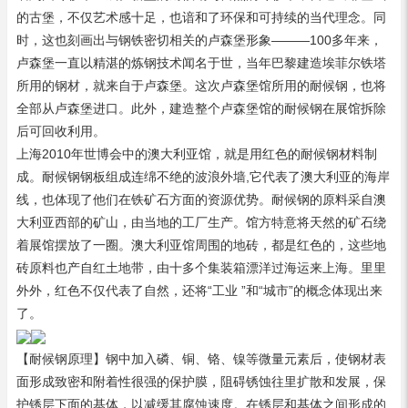
的古堡，不仅艺术感十足，也谙和了环保和可持续的当代理念。同
时，这也刻画出与钢铁密切相关的卢森堡形象———100多年来，
卢森堡一直以精湛的炼钢技术闻名于世，当年巴黎建造埃菲尔铁塔
所用的钢材，就来自于卢森堡。这次卢森堡馆所用的耐候钢，也将
全部从卢森堡进口。此外，建造整个卢森堡馆的耐候钢在展馆拆除
后可回收利用。
上海2010年世博会中的澳大利亚馆，就是用红色的耐候钢材料制
成。耐候钢钢板组成连绵不绝的波浪外墙,它代表了澳大利亚的海岸
线，也体现了他们在铁矿石方面的资源优势。耐候钢的原料采自澳
大利亚西部的矿山，由当地的工厂生产。馆方特意将天然的矿石绕
着展馆摆放了一圈。澳大利亚馆周围的地砖，都是红色的，这些地
砖原料也产自红土地带，由十多个集装箱漂洋过海运来上海。里里
外外，红色不仅代表了自然，还将“工业 ”和“城市”的概念体现出来
了。
【耐候钢原理】钢中加入磷、铜、铬、镍等微量元素后，使钢材表
面形成致密和附着性很强的保护膜，阻碍锈蚀往里扩散和发展，保
护锈层下面的基体，以减缓其腐蚀速度。在锈层和基体之间形成的