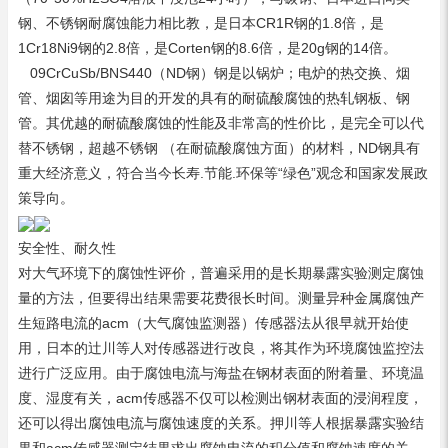
钢、不锈钢耐腐蚀能力相比教，是日本CR1R钢的1.8倍，是
1Cr18Ni9钢的2.8倍，是Corten钢的8.6倍，是20g钢的14倍。
09CrCuSb/BNS440（ND钢）钢是以锅炉；电炉的热交换、烟
管、烟囱等用途为目的开发的具有的耐硫酸腐蚀的热轧钢板、钢
管。其优越的耐硫酸腐蚀的性能及非常高的性价比，是完全可以代
替不锈钢，超越不锈钢 （在耐硫酸腐蚀方面）的材料，ND钢具有
重大经济意义，符合当今长寿.节能.环保等“绿色”观念和国家发展政
策导向。
安全性、耐久性
对大气环境下的腐蚀性评价，普遍采用的是长期暴露实验测定腐蚀
量的方法，但要得出结果需要花费很长时间。测量异种金属腐蚀产
生短路电流的acm（大气腐蚀监测器）传感器法从很早就开始使
用，日本的辻川等人对传感器进行改良，将其作为环境腐蚀监控法
进行广泛应用。由于腐蚀电流与海盐在钢材表面的附着量、环境温
度、湿度有关，acm传感器不仅可以检测出钢材表面的浸润程度，
还可以得出腐蚀电流与腐蚀速度的关系。押川等人根据暴露实验结