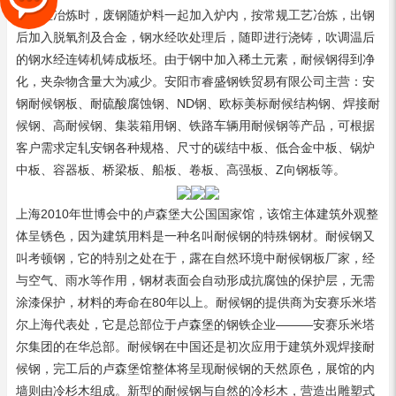
线。在冶炼时，废钢随炉料一起加入炉内，按常规工艺冶炼，出钢
后加入脱氧剂及合金，钢水经吹处理后，随即进行浇铸，吹调温后
的钢水经连铸机铸成板坯。由于钢中加入稀土元素，耐候钢得到净
化，夹杂物含量大为减少。安阳市睿盛钢铁贸易有限公司主营：安
钢
耐候钢板
、耐硫酸腐蚀钢、ND钢、欧标美标耐候结构钢、焊接耐
候钢、
高耐候钢
、集装箱用钢、铁路车辆用耐候钢等产品，可根据
客户需求定轧安钢各种规格、尺寸的碳结中板、低合金中板、锅炉
中板、容器板、桥梁板、船板、卷板、高强板、Z向钢板等。
上海2010年世博会中的卢森堡大公国国家馆，该馆主体建筑外观整
体呈锈色，因为建筑用料是一种名叫耐候钢的特殊钢材。耐候钢又
叫考顿钢，它的特别之处在于，露在自然环境中
耐候钢板厂家
，经
与空气、雨水等作用，钢材表面会自动形成抗腐蚀的保护层，无需
涂漆保护，材料的寿命在80年以上。耐候钢的提供商为安赛乐米塔
尔上海代表处，它是总部位于卢森堡的钢铁企业———安赛乐米塔
尔集团的在华总部。耐候钢在中国还是初次应用于建筑外观
焊接耐
候钢
，完工后的卢森堡馆整体将呈现耐候钢的天然原色，展馆的内
墙则由冷杉木组成。新型的耐候钢与自然的冷杉木，营造出雕塑式