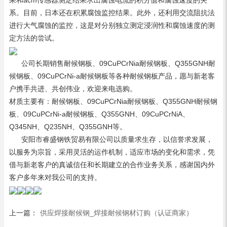
果和acm传感器测定结果求出腐蚀电流的积分值和腐蚀速度的关
系。目前，日本还在积累腐蚀监控结果。此外，还利用交流阻抗法
进行大气腐蚀的监控，这是对分别独立测定浸润性和腐蚀速度的测
定方法的尝试。
公司长期销售耐候钢板、09CuPCrNia耐候钢板、Q355GNH耐
候钢板、09CuPCrNi-a耐候钢板等各种耐候钢板产品，愿与新老客
户携手共进、共创伟业，欢迎来电选购。
材质主要有：耐候钢板、09CuPCrNia耐候钢板、Q355GNH耐候钢
板、09CuPCrNi-a耐候钢板、Q355GNH、09CuPCrNiA、
Q345NH、Q235NH、Q355GNH等。
安阳市睿盛钢铁贸易有限公司以质量求生存，以信誉求发展，
以服务为宗旨，采用灵活的运作机制，适应市场的变化和需求，凭
借与新老客户的真诚信任和长期建立的合作业务关系，感谢国内外
客户多年来对我公司的支持。
上一篇：
供应焊接耐候钢_焊接耐候钢材订购（认证商家）