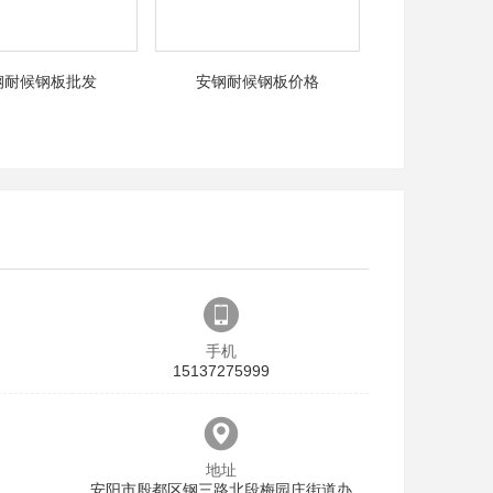
钢耐候钢板批发
安钢耐候钢板价格
手机
15137275999
地址
安阳市殷都区钢三路北段梅园庄街道办